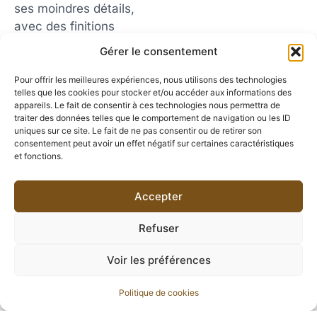
ses moindres détails,
avec des finitions
soignées et une
Gérer le consentement
attention particulière
portée aux matériaux et
Pour offrir les meilleures expériences, nous utilisons des technologies
telles que les cookies pour stocker et/ou accéder aux informations des
à l’esthétique.
appareils. Le fait de consentir à ces technologies nous permettra de
traiter des données telles que le comportement de navigation ou les ID
uniques sur ce site. Le fait de ne pas consentir ou de retirer son
consentement peut avoir un effet négatif sur certaines caractéristiques
et fonctions.
Accepter
Refuser
Voir les préférences
Politique de cookies