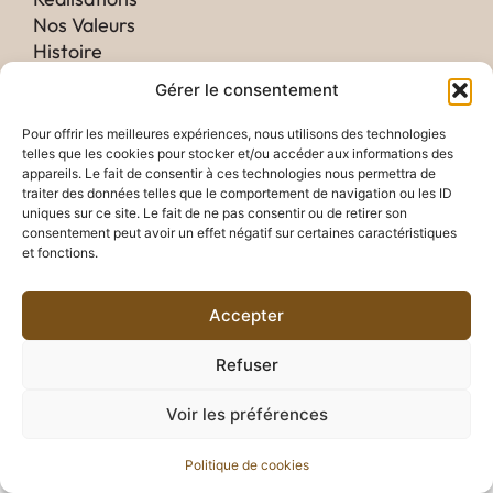
Nos Valeurs
Histoire
Gérer le consentement
CONFIDENTIALITÉ
Mentions légales
Pour offrir les meilleures expériences, nous utilisons des technologies
telles que les cookies pour stocker et/ou accéder aux informations des
Blog
appareils. Le fait de consentir à ces technologies nous permettra de
Contact
traiter des données telles que le comportement de navigation ou les ID
uniques sur ce site. Le fait de ne pas consentir ou de retirer son
CONTACT
consentement peut avoir un effet négatif sur certaines caractéristiques
et fonctions.
contact@manufactura.paris
01 81 70 68 38
Accepter
Refuser
Voir les préférences
© 2025 Manufactura. Tous droits réservés.
Politique de cookies